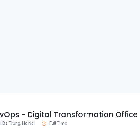
Ops - Digital Transformation Office
i Ba Trung, Ha Noi
Full Time