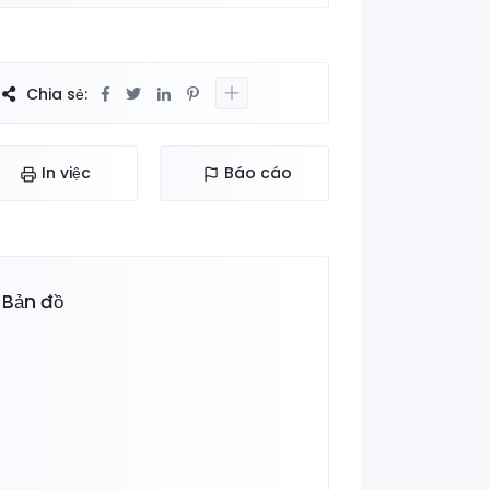
Chia sẻ:
In việc
Báo cáo
Bản đồ