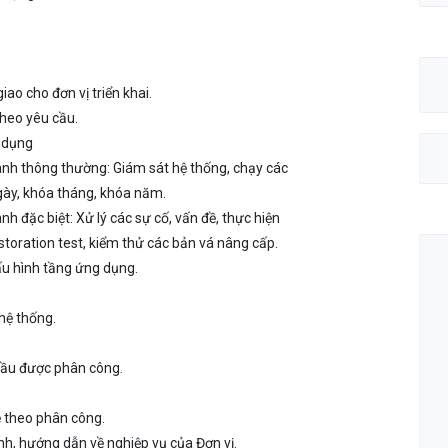
iao cho đơn vị triển khai.
theo yêu cầu.
 dụng
ành thông thường: Giám sát hệ thống, chạy các
gày, khóa tháng, khóa năm.
h đặc biệt: Xử lý các sự cố, vấn đề, thực hiện
storation test, kiểm thử các bản vá nâng cấp.
u hình tầng ứng dụng.
 hệ thống.
:
 cầu được phân công.
 theo phân công.
nh, hướng dẫn về nghiệp vụ của Đơn vị.