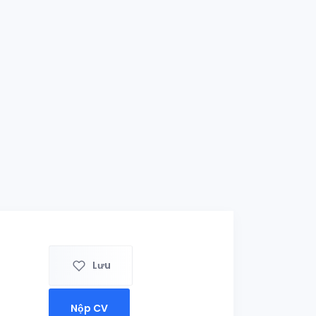
Lưu
Nộp CV
)