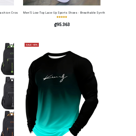
table Cash Wallet for Work, Business, Commuting, Office, Anniversary, Couples
s Soft Film 4in1 for Redmi 13 4G
ashion Crossbody Bag for Daily Use, Fits Phone and Cosmetics, Square Bag
Men'S Low-Top Lace-Up Sports Shoes - Breathable Synthetic Material, Anti-Sli
₫95.363
SALE -43%