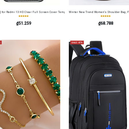
cense Card Holder, Top-Grain Cowhide, Large Capacity, RFID Blocking Credit Card Holder, Por
] for Redmi 13 HD Clear Full Screen Cover Tempered Glass Screen Protector Film+ Camera Len
Winter New Trend Women's Shoulder Bag, F
₫51.259
₫68.788
%
SALE -47%