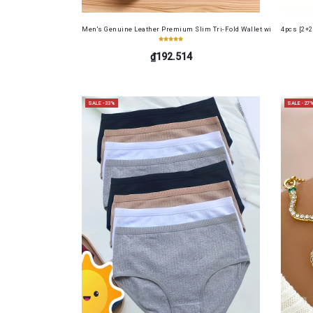
Men's Genuine Leather Premium Slim Tri-Fold Wallet with Driver's Li
4pcs [2+2
₫192.514
SALE -33%
SALE -27