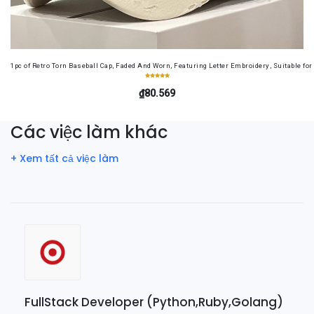
1pc of Retro Torn Baseball Cap, Faded And Worn, Featuring Letter Embroidery, Suitable f
₫80.569
Các việc làm khác
+ Xem tất cả việc làm
FullStack Developer (Python,Ruby,Golang)