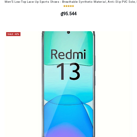
Men'S Low-Top Lace-Up Sports Shoes - Breathable Synthetic Material, Anti-Slip PVC Sole, 
₫95.544
SALE -42%