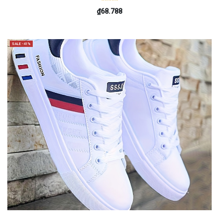
₫68.788
SALE -41%