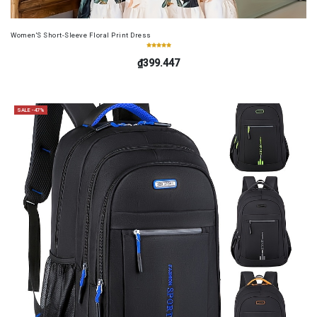
Women'S Short-Sleeve Floral Print Dress
₫399.447
SALE -47%