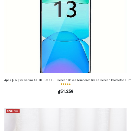
4pcs [2+2] for Redmi 13 HD Clear Full Screen Cover Tempered Glass Screen Protector Fil
₫51.259
SALE -12%