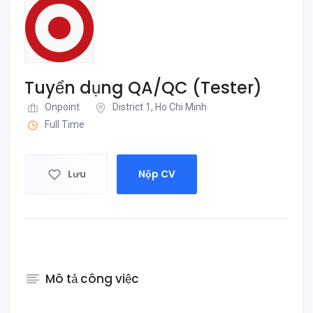
Tuyển dụng QA/QC (Tester)
Onpoint
District 1, Ho Chi Minh
Full Time
Lưu
Nộp CV
Mô tả công việc