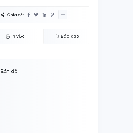
Chia sẻ:
In việc
Báo cáo
Bản đồ