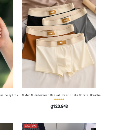
table Cash Wallet for Work, Business, Commuting, Office, Anniversary, Couples
Ideal choice for Gifts
nal Vinyl Sticker – Ideal for Laptops, Water Bottles, Journals, And Gym Equipment | Perfect f
3 Men'S Underwear, Casual Boxer Briefs Shorts, Breathable Comfortable Elasti
₫120.843
SALE -27%