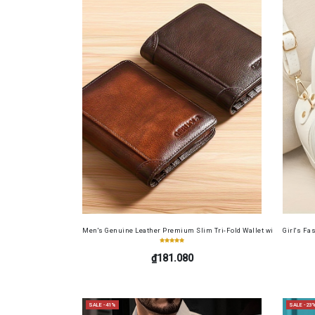
Men's Genuine Leather Premium Slim Tri-Fold Wallet with Driver's Li
Girl's Fa
₫181.080
SALE -41%
SALE -23