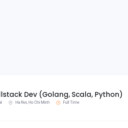
lstack Dev (Golang, Scala, Python)
al
Ha Noi, Ho Chi Minh
Full Time