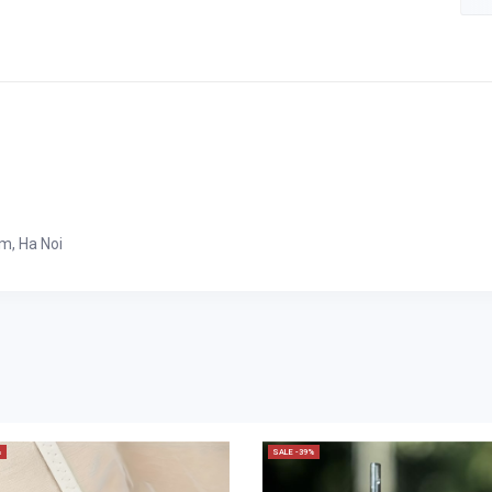
m, Ha Noi
%
SALE -39%