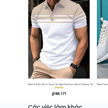
Men'S Polo Shirt, Easy Striped Fashion Short Sleeve, Comfortable Ou
New Fash
₫186.171
Các việc làm khác