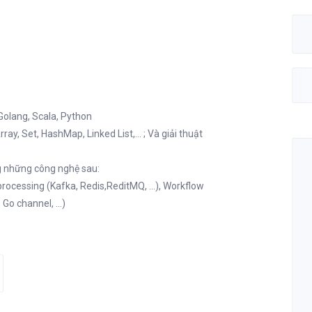
Golang, Scala, Python
ray, Set, HashMap, Linked List,... ; Và giải thuật
ng những công nghệ sau:
ocessing (Kafka, Redis,ReditMQ, ...), Workflow
Go channel, ...)