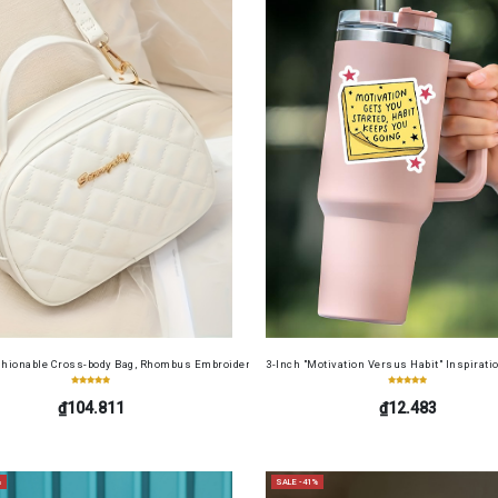
cense Card Holder, Top-Grain Cowhide, Large Capacity, RFID Blocking Credit Card Holder, Por
shionable Cross-body Bag, Rhombus Embroidered Bag, Mobile Phone Bag, Coin Purse Handbag, 
3-Inch "Motivation Versus Habit" Inspiratio
₫104.811
₫12.483
%
SALE -41%