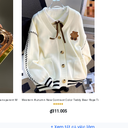
 Shoes, Lightweight
ransparent Magnetic Wireless Charging Phone Case for Iphone 11/12/13/14/15/16 Pro Max Pl
Western Autumn New Contrast Color Teddy Bear Rope Tie Cardigan Sweater C
₫311.005
+ Xem tất cả việc làm