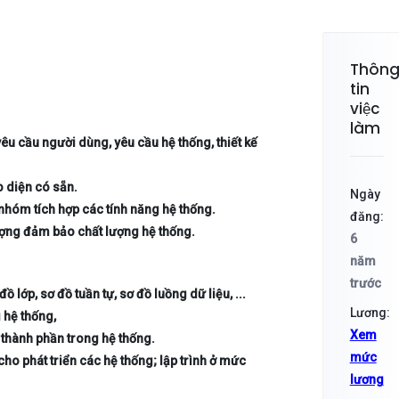
Thôn
tin
việc
làm
êu cầu người dùng, yêu cầu hệ thống, thiết kế
o diện có sẵn.
Ngày
nhóm tích hợp các tính năng hệ thống.
đăng:
lượng đảm bảo chất lượng hệ thống.
6
năm
trước
 đồ lớp, sơ đồ tuần tự, sơ đồ luồng dữ liệu, ...
Lương:
 hệ thống,
Xem
c thành phần trong hệ thống.
mức
cho phát triển các hệ thống; lập trình ở mức
lương