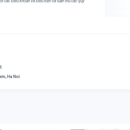
ới các Điều khoản và Điều kiện và tuân thủ các quy
d.
em, Ha Noi