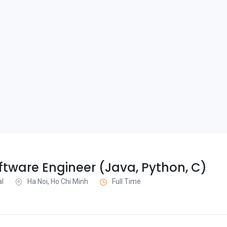
tware Engineer (Java, Python, C)
al
Ha Noi, Ho Chi Minh
Full Time