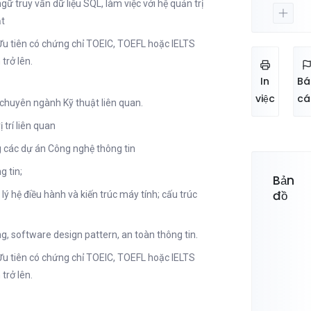
ữ truy vấn dữ liệu SQL, làm việc với hệ quản trị
ật
 Ưu tiên có chứng chỉ TOEIC, TOEFL hoặc IELTS
trở lên.
In
Bá
việc
cá
 chuyên ngành Kỹ thuật liên quan.
 trí liên quan
ng các dự án Công nghệ thông tin
g tin;
Bản
đồ
ý hệ điều hành và kiến trúc máy tính; cấu trúc
ng, software design pattern, an toàn thông tin.
 Ưu tiên có chứng chỉ TOEIC, TOEFL hoặc IELTS
trở lên.