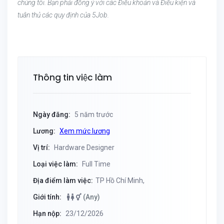
chúng tôi. Bạn phải đồng ý với các Điều khoản và Điều kiện và
tuân thủ các quy định của 5Job.
Thông tin việc làm
Ngày đăng:
5 năm trước
Lương:
Xem mức lương
Vị trí:
Hardware Designer
Loại việc làm:
Full Time
Địa điểm làm việc:
TP Hồ Chí Minh,
Giới tính:
(Any)
Hạn nộp:
23/12/2026