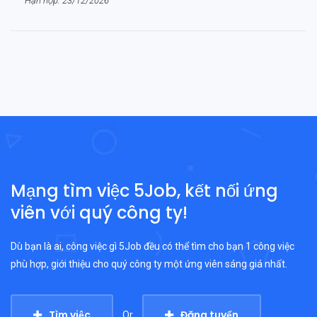
Hạn nộp: 23/12/2026
Mạng tìm việc 5Job, kết nối ứng
viên với quý công ty!
Dù bạn là ai, công việc gì 5Job đều có thể tìm cho bạn 1 công việc
phù hợp, giới thiệu cho quý công ty một ứng viên sáng giá nhất.
Tìm việc
Đăng tuyển
Or