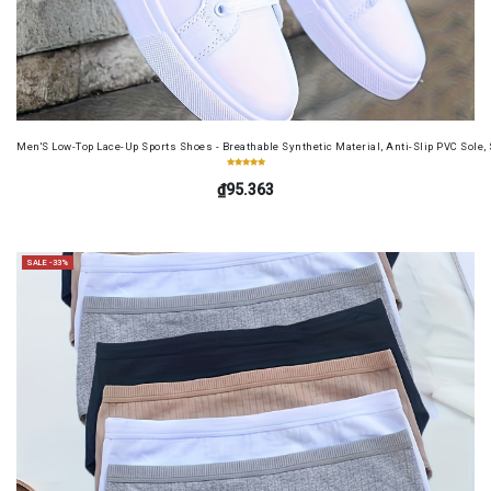
Men'S Low-Top Lace-Up Sports Shoes - Breathable Synthetic Material, Anti-Slip PVC Sole, 
₫95.363
SALE -33%