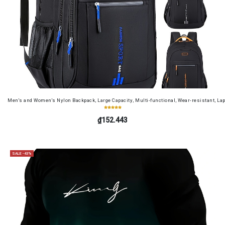
Men's and Women's Nylon Backpack, Large Capacity, Multi-functional, Wear-resistant, Lap
₫152.443
SALE -43%