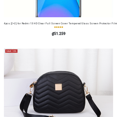
4pcs [2+2] for Redmi 13 HD Clear Full Screen Cover Tempered Glass Screen Protector Fil
₫51.259
SALE -12%