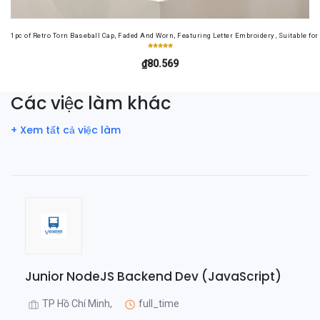
1pc of Retro Torn Baseball Cap, Faded And Worn, Featuring Letter Embroidery, Suitable f
₫80.569
Các việc làm khác
+ Xem tất cả việc làm
Junior NodeJS Backend Dev (JavaScript)
TP Hồ Chí Minh,
full_time