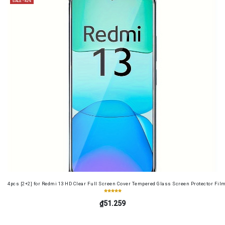
SALE -42%
4pcs [2+2] for Redmi 13 HD Clear Full Screen Cover Tempered Glass Screen Protector Fil
₫51.259