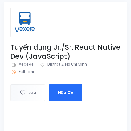
Tuyển dụng Jr./Sr. React Native
Dev (JavaScript)
VeXeRe
District 3, Ho Chi Minh
Full Time
Lưu
Nộp CV