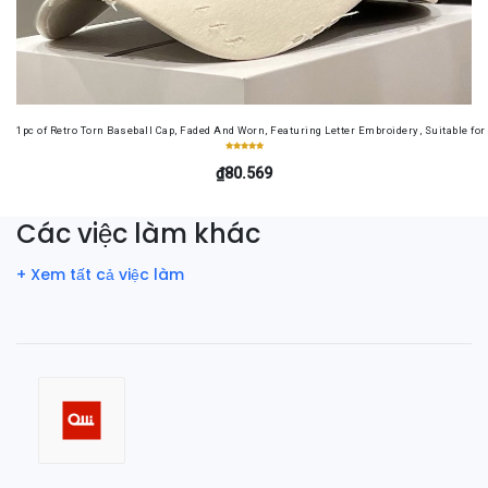
1pc of Retro Torn Baseball Cap, Faded And Worn, Featuring Letter Embroidery, Suitable f
₫80.569
Các việc làm khác
+ Xem tất cả việc làm