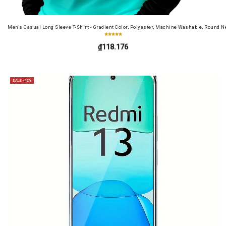
Men's Casual Long Sleeve T-Shirt - Gradient Color, Polyester, Machine Washable, Round Ne
₫118.176
SALE -42%