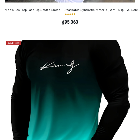
Men'S Low-Top Lace-Up Sports Shoes - Breathable Synthetic Material, Anti-Slip PVC Sole, 
₫95.363
SALE -43%