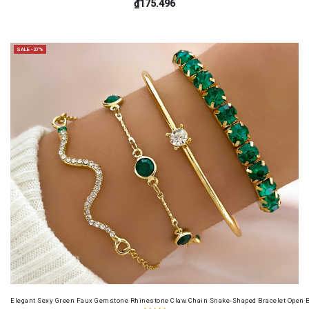
₫175.496
SALE -27%
Elegant Sexy Green Faux Gemstone Rhinestone Claw Chain Snake-Shaped Bracelet Open B