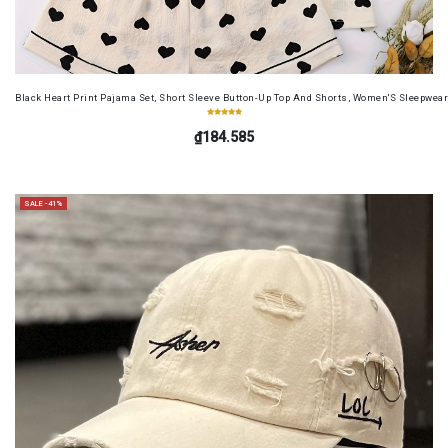
Black Heart Print Pajama Set, Short Sleeve Button-Up Top And Shorts, Women'S Sleepwea
₫184.585
SALE -41%