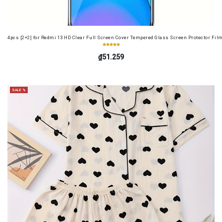
4pcs [2+2] for Redmi 13 HD Clear Full Screen Cover Tempered Glass Screen Protector Fil
₫51.259
SALE %