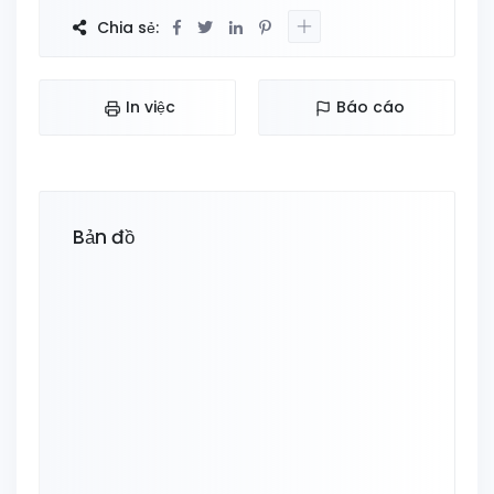
Chia sẻ:
In việc
Báo cáo
Bản đồ