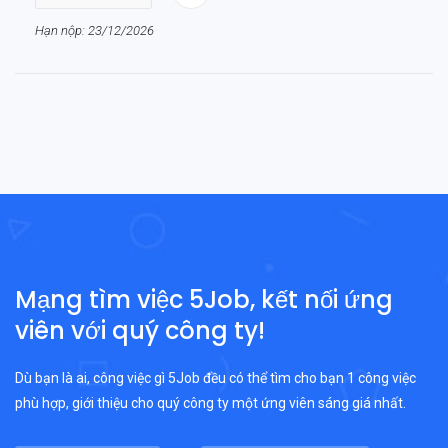
Hạn nộp: 23/12/2026
Mạng tìm việc 5Job, kết nối ứng
viên với quý công ty!
Dù bạn là ai, công việc gì 5Job đều có thể tìm cho bạn 1 công việc
phù hợp, giới thiệu cho quý công ty một ứng viên sáng giá nhất.