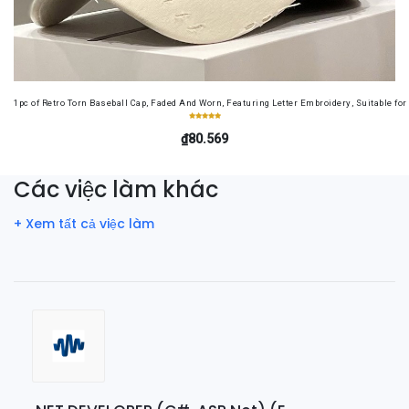
1pc of Retro Torn Baseball Cap, Faded And Worn, Featuring Letter Embroidery, Suitable f
₫80.569
Các việc làm khác
+ Xem tất cả việc làm