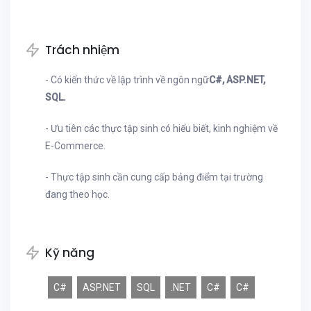
Trách nhiệm
- Có kiến thức về lập trình về ngôn ngữ
C#, ASP.NET,
SQL.
- Ưu tiên các thực tập sinh có hiểu biết, kinh nghiệm về
E-Commerce.
- Thực tập sinh cần cung cấp bảng điểm tại trường
đang theo học.
Kỹ năng
C#
ASP.NET
SQL
.NET
C#
C#