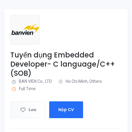
Tuyển dụng Embedded
Developer- C language/C++
(SOB)
BAN VIEN Co., LTD
Ho Chi Minh, Others
Full Time
Lưu
Nộp CV