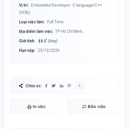
Vị trí:
Embedded Developer- C language/C++
(SOB)
Loại việc làm:
Full Time
Địa điểm làm việc:
TP Hồ Chí Minh,
Giới tính:
(Any)
Hạn nộp:
23/12/2026
Chia sẻ:
In việc
Báo cáo