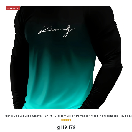
SALE -43%
Men's Casual Long Sleeve T-Shirt - Gradient Color, Polyester, Machine Washable, Round Ne
₫118.176