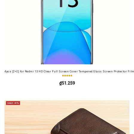
4pcs [2+2] for Redmi 13 HD Clear Full Screen Cover Tempered Glass Screen Protector Fil
₫51.259
SALE -41%