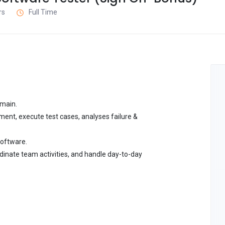
rs
Full Time
omain.
ent, execute test cases, analyses failure &
oftware.
nate team activities, and handle day-to-day