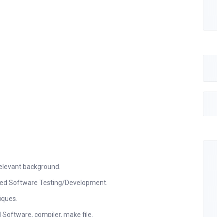
relevant background.
ded Software Testing/Development.
niques.
Software, compiler, make file.