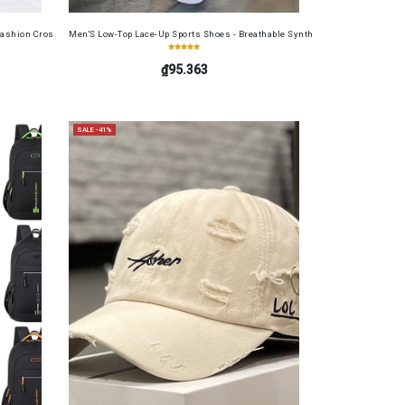
ide, Large Capacity, RFID Blocking Credit Card Holder, Portable Cash Wallet for Work, Busin
ashion Crossbody Bag for Daily Use, Fits Phone and Cosmetics, Square Bag
Men'S Low-Top Lace-Up Sports Shoes - Breathable Synthetic Material, Anti-Sli
₫95.363
SALE -41%