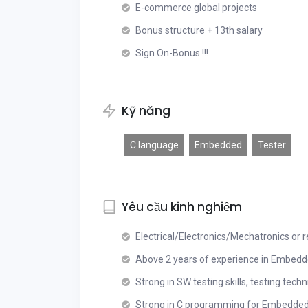
E-commerce global projects
Bonus structure + 13th salary
Sign On-Bonus !!!
Kỹ năng
C language
Embedded
Tester
Yêu cầu kinh nghiệm
Electrical/Electronics/Mechatronics or 
Above 2 years of experience in Embed
Strong in SW testing skills, testing tech
Strong in C programming for Embedded 