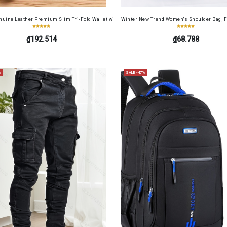
Screen Protector Film+ Camera Lens Soft Film 4in1 for Redmi 13 4G
uine Leather Premium Slim Tri-Fold Wallet with Driver's License Card Holder, Top-Grain Cowh
Winter New Trend Women's Shoulder Bag, F
₫192.514
₫68.788
%
SALE -47%