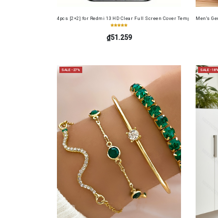
4pcs [2+2] for Redmi 13 HD Clear Full Screen Cover Tempered Glass 
Men's Gen
₫51.259
SALE -27%
SALE -18