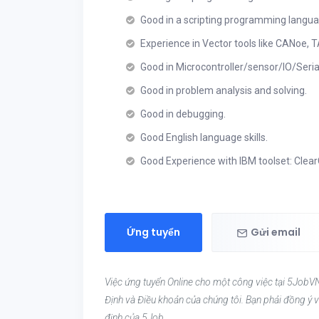
Good in a scripting programming langua
Experience in Vector tools like CANoe,
Good in Microcontroller/sensor/IO/Seri
Good in problem analysis and solving.
Good in debugging.
Good English language skills.
Good Experience with IBM toolset: Clear
Ứng tuyển
Gửi email
Việc ứng tuyển Online cho một công việc tại 5JobVN
Định và Điều khoản của chúng tôi. Bạn phải đồng ý v
định của 5Job.