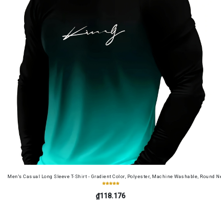
Men's Casual Long Sleeve T-Shirt - Gradient Color, Polyester, Machine Washable, Round Ne
₫118.176