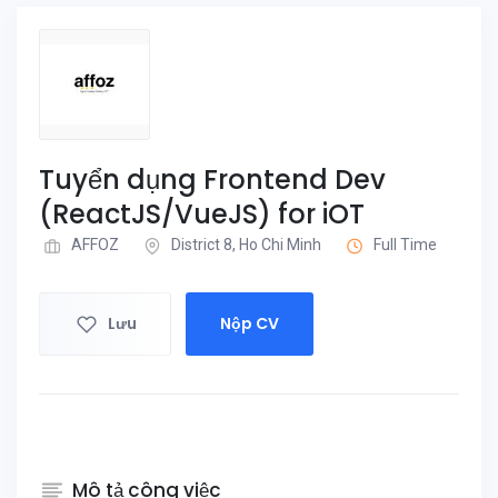
Tuyển dụng Frontend Dev
(ReactJS/VueJS) for iOT
AFFOZ
District 8, Ho Chi Minh
Full Time
Lưu
Nộp CV
Mô tả công việc