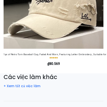
1pc of Retro Torn Baseball Cap, Faded And Worn, Featuring Letter Embroidery, Suitable f
₫80.569
Các việc làm khác
+ Xem tất cả việc làm