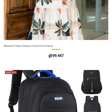
Women'S Short-Sleeve Floral Print Dress
₫399.447
SALE -47%