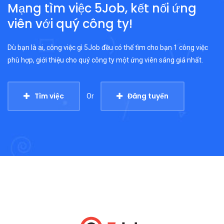
Mạng tìm việc 5Job, kết nối ứng
viên với quý công ty!
Dù bạn là ai, công việc gì 5Job đều có thể tìm cho bạn 1 công việc
phù hợp, giới thiệu cho quý công ty một ứng viên sáng giá nhất.
Tìm việc
Đăng tuyển
Or