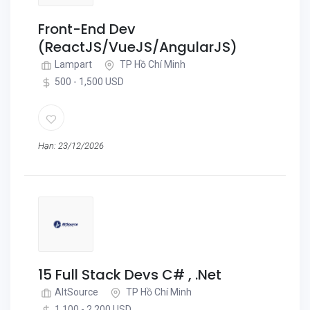
Front-End Dev
(ReactJS/VueJS/AngularJS)
Lampart
TP Hồ Chí Minh
500 - 1,500 USD
Hạn: 23/12/2026
15 Full Stack Devs C# , .Net
AltSource
TP Hồ Chí Minh
1,100 - 2,200 USD