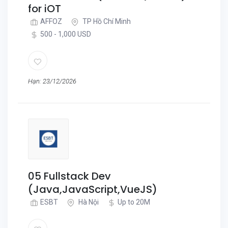
for iOT
AFFOZ
TP Hồ Chí Minh
500 - 1,000 USD
Hạn: 23/12/2026
05 Fullstack Dev
(Java,JavaScript,VueJS)
ESBT
Hà Nội
Up to 20M