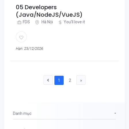
05 Developers
(Java/NodeJS/VueJS)
FDS
Hà Nội
You'll love it
Hạn: 23/12/2026
1
2
»
Danh mục