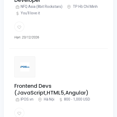
Developer
NFQ Asia (8bit Rockstars)
TP Hồ Chí Minh
You'll love it
Hạn: 23/12/2026
Frontend Devs
(JavaScript,HTML5,Angular)
IPOS.vn
Hà Nội
800 - 1,000 USD