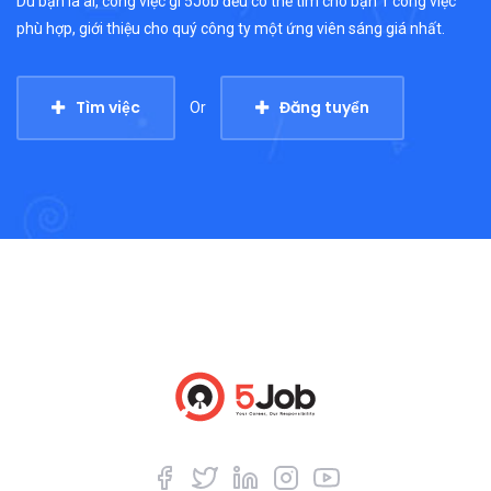
Dù bạn là ai, công việc gì 5Job đều có thể tìm cho bạn 1 công việc
phù hợp, giới thiệu cho quý công ty một ứng viên sáng giá nhất.
Tìm việc
Đăng tuyển
Or