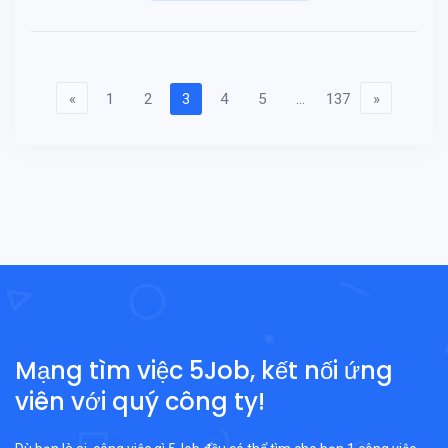
«
1
2
3
4
5
...
137
»
Mạng tìm việc 5Job, kết nối ứng
viên với quý công ty!